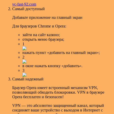
vc-fast-92.com
Самый доступный
Добавьте приложение на главный экран
Для браузеров Chrome и Opera:
зайти на сайт казино;
открыть меню браузера;
1
нажать пункт «добавить на главный экран»;
2
в окне нажать кнопку «добавить».
3
Самый надежный
Браузер Opera имеет встроенный механизм VPN,
позволяющий обходить блокировки. VPN в браузере
Opera бесплатен и безопасен!
VPN — это абсолютно защищенный канал, который
соединяет ваше устройство с выходом в Интернет с