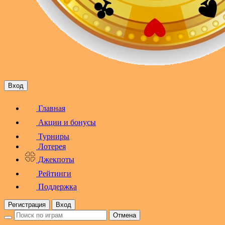
Вход
Главная
Акции и бонусы
Турниры
Лотерея
Джекпоты
Рейтинги
Поддержка
Регистрация
Вход
Отмена