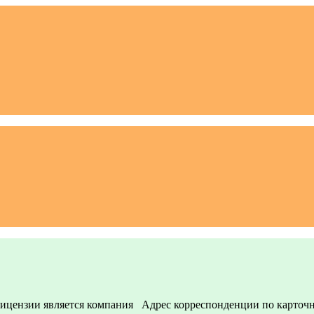
ицензии является компания
Адрес корреспонденции по карточ