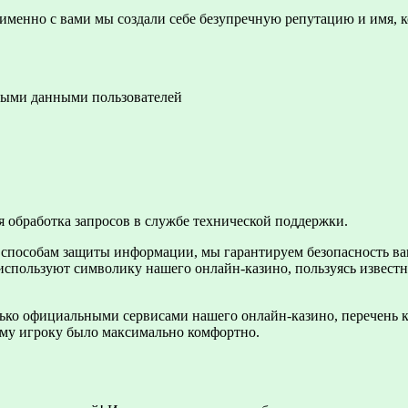
 именно с вами мы создали себе безупречную репутацию и имя, 
ными данными пользователей
 обработка запросов в службе технической поддержки.
способам защиты информации, мы гарантируем безопасность ва
используют символику нашего онлайн-казино, пользуясь извест
лько официальными сервисами нашего онлайн-казино, перечень 
дому игроку было максимально комфортно.