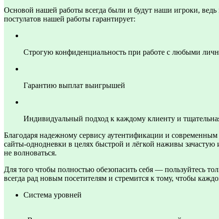
Основой нашей работы всегда были и будут наши игроки, ведь
постулатов нашей работы гарантирует:
Строгую конфиденциальность при работе с любыми лич
Гарантию выплат выигрышей
Индивидуальный подход к каждому клиенту и тщательная
Благодаря надежному сервису аутентификации и современным 
сайты-однодневки в целях быстрой и лёгкой наживы зачастую 
не волноваться.
Для того чтобы полностью обезопасить себя — пользуйтесь то
всегда рад новым посетителям и стремится к тому, чтобы каж
Система уровней