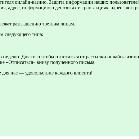
тителя онлайн-казино. Защита информации наших пользователей
ния, адрес, информацию о депозитах и транзакциях, адрес элек
лежат разглашению третьим лицам.
ем следующего типа:
 в неделю. Для того чтобы отписаться от рассылки онлайн-казин
лке «Отписаться» внизу полученного письма.
 для нас — удовольствие каждого клиента!