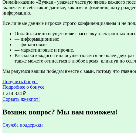
Онлайн-казино «Вулкан» уважает частную жизнь каждого посе
включает в себя такие данные, как имя и фамилию, дату рожде
информацию.
Все личные данные игроков строго конфиденциальны и не под
Онлайн-казино осуществляет рассылку электронных пис
— информационные;
— финансовые;
— маркетинговые и прочие.
Рассылка каждого типа осуществляется не более двух раз
также можете отписаться в любое время, кликнув по ссы
Мы радуемся вашим победам вместе с вами, потому что главное
Получить бонус!
Подробнее о бонусе
1 214 334 ₽
Сорвать джекпот!
Возник вопрос? Мы вам поможем!
Служба поддержки