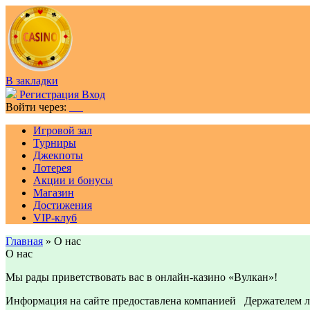
В закладки
Регистрация
Вход
Войти через:
Игровой зал
Турниры
Джекпоты
Лотерея
Акции и бонусы
Магазин
Достижения
VIP-клуб
Главная
»
О нас
О нас
Мы рады приветствовать вас в онлайн-казино «Вулкан»!
Информация на сайте предоставлена компанией
Держателем л