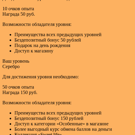
10 очков опыта
Награда 50 руб.
Возможности обладателя уровня:
Преимущества всех предыдущих уровней
Бездепозитный бонус 50 рублей
Подарок на день рождения
Доступ к магазину
Ваш уровень
Серебро
Для достижения уровня необходимо:
50 очков опыта
Награда 150 руб.
Возможности обладателя уровня:
Преимущества всех предыдущих уровней
Бездепозитный бонус 150 рублей
Доступ к категории «Особенные» в магазине
Более выгодный курс обмена баллов на деньги
Коллекция «Sweet life»