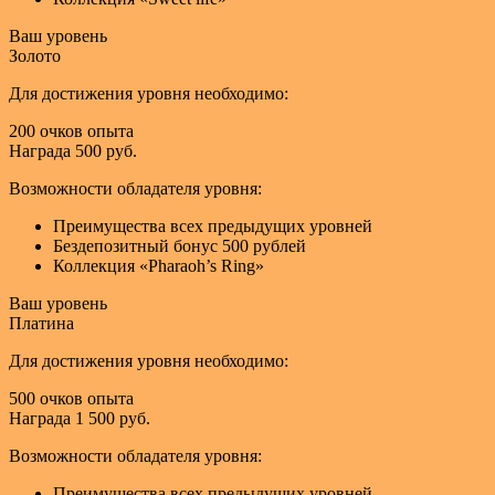
Ваш уровень
Золото
Для достижения уровня необходимо:
200 очков опыта
Награда 500 руб.
Возможности обладателя уровня:
Преимущества всех предыдущих уровней
Бездепозитный бонус 500 рублей
Коллекция «Pharaoh’s Ring»
Ваш уровень
Платина
Для достижения уровня необходимо:
500 очков опыта
Награда 1 500 руб.
Возможности обладателя уровня:
Преимущества всех предыдущих уровней