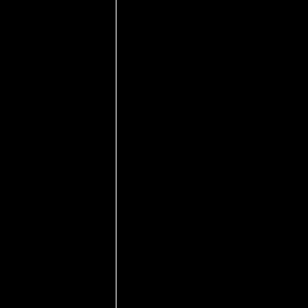
Spring Queen