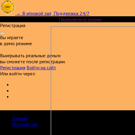
← В игровой зал
Поддержка 24/7
Вы играете в демо-режиме.
Переключите режим
и выигрывайте 
Регистрация
Вы играете
в демо режиме
Выигрывать реальные деньги
вы сможете после регистрации.
Регистрация
Войти на сайт
Или войти через:
Главная
Игровой зал
Spring Queen