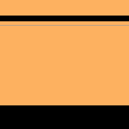
реальные деньги.