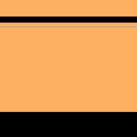
реальные деньги.