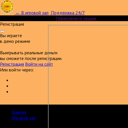
← В игровой зал
Поддержка 24/7
Вы играете в демо-режиме.
Переключите режим
и выигрывайте 
Регистрация
Вы играете
в демо режиме
Выигрывать реальные деньги
вы сможете после регистрации.
Регистрация
Войти на сайт
Или войти через:
Главная
Игровой зал
Magic Hot