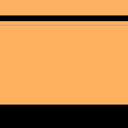
реальные деньги.