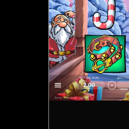
Santa vs Rudolf