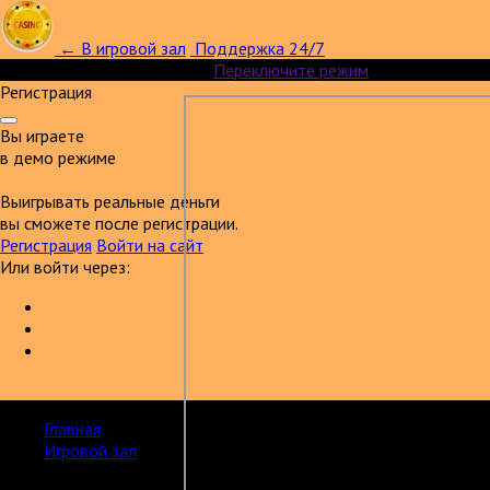
← В игровой зал
Поддержка 24/7
Вы играете в демо-режиме.
Переключите режим
и выигрывайте 
Регистрация
Вы играете
в демо режиме
Выигрывать реальные деньги
вы сможете после регистрации.
Регистрация
Войти на сайт
Или войти через:
Главная
Игровой зал
Magic Owl