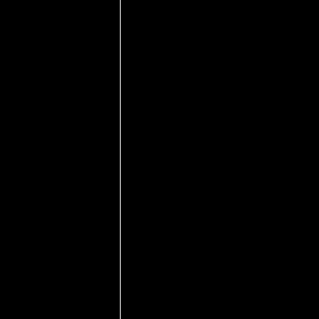
Magic Owl