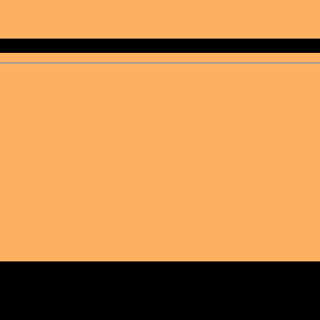
реальные деньги.