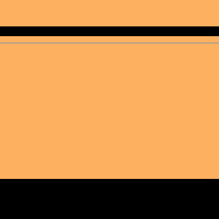
реальные деньги.