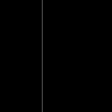
Extra Wild