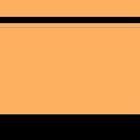
реальные деньги.