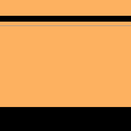
реальные деньги.