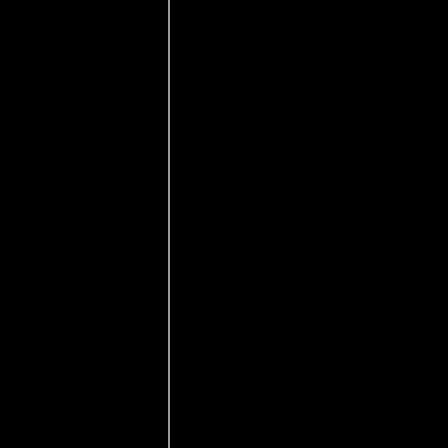
Beetle Mania Deluxe